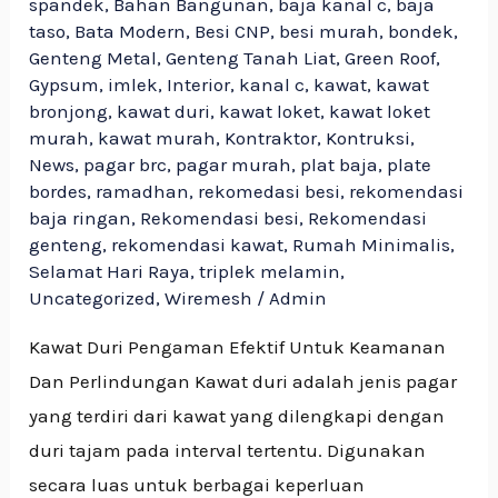
spandek
,
Bahan Bangunan
,
baja kanal c
,
baja
taso
,
Bata Modern
,
Besi CNP
,
besi murah
,
bondek
,
Genteng Metal
,
Genteng Tanah Liat
,
Green Roof
,
Gypsum
,
imlek
,
Interior
,
kanal c
,
kawat
,
kawat
bronjong
,
kawat duri
,
kawat loket
,
kawat loket
murah
,
kawat murah
,
Kontraktor
,
Kontruksi
,
News
,
pagar brc
,
pagar murah
,
plat baja
,
plate
bordes
,
ramadhan
,
rekomedasi besi
,
rekomendasi
baja ringan
,
Rekomendasi besi
,
Rekomendasi
genteng
,
rekomendasi kawat
,
Rumah Minimalis
,
Selamat Hari Raya
,
triplek melamin
,
Uncategorized
,
Wiremesh
/
Admin
Kawat Duri Pengaman Efektif Untuk Keamanan
Dan Perlindungan Kawat duri adalah jenis pagar
yang terdiri dari kawat yang dilengkapi dengan
duri tajam pada interval tertentu. Digunakan
secara luas untuk berbagai keperluan