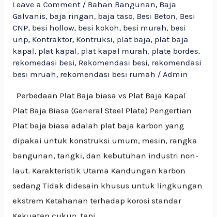
Leave a Comment
/
Bahan Bangunan
,
Baja
Galvanis
,
baja ringan
,
baja taso
,
Besi Beton
,
Besi
CNP
,
besi hollow
,
besi kokoh
,
besi murah
,
besi
unp
,
Kontraktor
,
Kontruksi
,
plat baja
,
plat baja
kapal
,
plat kapal
,
plat kapal murah
,
plate bordes
,
rekomedasi besi
,
Rekomendasi besi
,
rekomendasi
besi mruah
,
rekomendasi besi rumah
/
Admin
Perbedaan Plat Baja biasa vs Plat Baja Kapal
Plat Baja Biasa (General Steel Plate) Pengertian
Plat baja biasa adalah plat baja karbon yang
dipakai untuk konstruksi umum, mesin, rangka
bangunan, tangki, dan kebutuhan industri non-
laut. Karakteristik Utama Kandungan karbon
sedang Tidak didesain khusus untuk lingkungan
ekstrem Ketahanan terhadap korosi standar
Kekuatan cukup, tapi