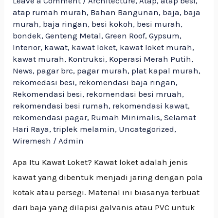
Leave a Comment
/
Architecture
,
Atap
,
atap besi
,
atap rumah murah
,
Bahan Bangunan
,
baja
,
baja
murah
,
baja ringan
,
besi kokoh
,
besi murah
,
bondek
,
Genteng Metal
,
Green Roof
,
Gypsum
,
Interior
,
kawat
,
kawat loket
,
kawat loket murah
,
kawat murah
,
Kontruksi
,
Koperasi Merah Putih
,
News
,
pagar brc
,
pagar murah
,
plat kapal murah
,
rekomedasi besi
,
rekomendasi baja ringan
,
Rekomendasi besi
,
rekomendasi besi mruah
,
rekomendasi besi rumah
,
rekomendasi kawat
,
rekomendasi pagar
,
Rumah Minimalis
,
Selamat
Hari Raya
,
triplek melamin
,
Uncategorized
,
Wiremesh
/
Admin
Apa Itu Kawat Loket? Kawat loket adalah jenis
kawat yang dibentuk menjadi jaring dengan pola
kotak atau persegi. Material ini biasanya terbuat
dari baja yang dilapisi galvanis atau PVC untuk