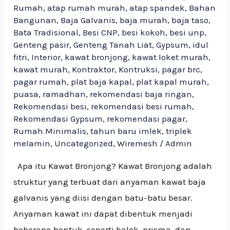
Rumah
,
atap rumah murah
,
atap spandek
,
Bahan
Bangunan
,
Baja Galvanis
,
baja murah
,
baja taso
,
Bata Tradisional
,
Besi CNP
,
besi kokoh
,
besi unp
,
Genteng pasir
,
Genteng Tanah Liat
,
Gypsum
,
idul
fitri
,
Interior
,
kawat bronjong
,
kawat loket murah
,
kawat murah
,
Kontraktor
,
Kontruksi
,
pagar brc
,
pagar rumah
,
plat baja kapal
,
plat kapal murah
,
puasa
,
ramadhan
,
rekomendasi baja ringan
,
Rekomendasi besi
,
rekomendasi besi rumah
,
Rekomendasi Gypsum
,
rekomendasi pagar
,
Rumah Minimalis
,
tahun baru imlek
,
triplek
melamin
,
Uncategorized
,
Wiremesh
/
Admin
Apa itu Kawat Bronjong? Kawat Bronjong adalah
struktur yang terbuat dari anyaman kawat baja
galvanis yang diisi dengan batu-batu besar.
Anyaman kawat ini dapat dibentuk menjadi
beberapa bentuk, seperti balok, prisma, dan