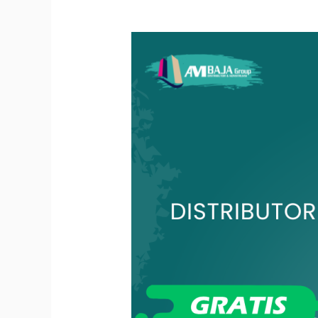
Perbedaan
Besi
CNP
dan
UNP
dalam
Konstruksi
Bangunan