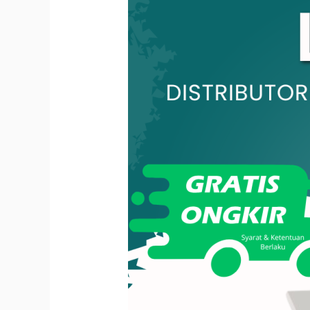
Kegunaan
Yang
Wajib
Anda
Ketahui