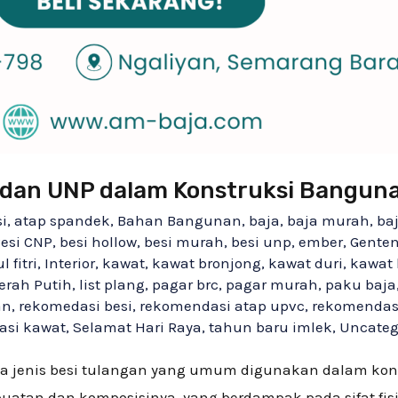
 dan UNP dalam Konstruksi Bangun
si
,
atap spandek
,
Bahan Bangunan
,
baja
,
baja murah
,
ba
esi CNP
,
besi hollow
,
besi murah
,
besi unp
,
ember
,
Genten
l fitri
,
Interior
,
kawat
,
kawat bronjong
,
kawat duri
,
kawat 
erah Putih
,
list plang
,
pagar brc
,
pagar murah
,
paku baja
an
,
rekomedasi besi
,
rekomendasi atap upvc
,
rekomendasi
asi kawat
,
Selamat Hari Raya
,
tahun baru imlek
,
Uncateg
a jenis besi tulangan yang umum digunakan dalam kon
buatan dan komposisinya, yang berdampak pada sifat 