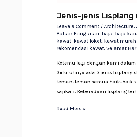
Jenis-jenis Lisplan
Leave a Comment
/
Architecture
,
Bahan Bangunan
,
baja
,
baja kan
kawat
,
kawat loket
,
kawat murah
rekomendasi kawat
,
Selamat Har
Ketemu lagi dengan kami dalam 
Seluruhnya ada 5 jenis lisplan
teman-teman semua baik-baik sa
sajikan. Keberadaan lisplang t
Read More »