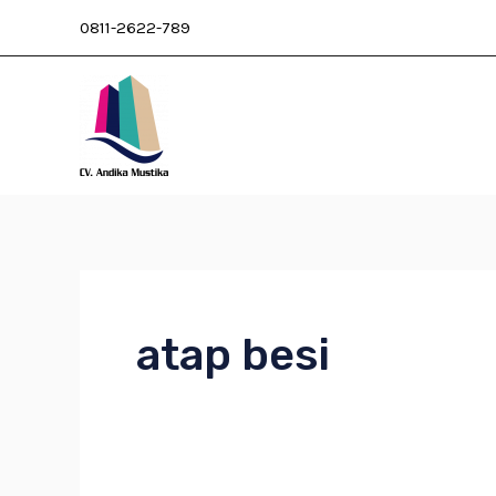
Skip
0811-2622-789
to
content
atap besi