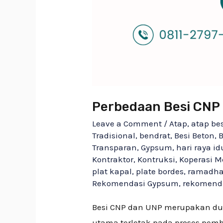
Perbedaan Besi CNP
Leave a Comment
/
Atap
,
atap be
Tradisional
,
bendrat
,
Besi Beton
,
B
Transparan
,
Gypsum
,
hari raya idu
Kontraktor
,
Kontruksi
,
Koperasi M
plat kapal
,
plate bordes
,
ramadh
Rekomendasi Gypsum
,
rekomend
Besi CNP dan UNP merupakan du
utama terletak pada proses pem