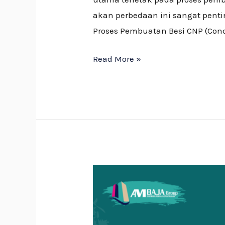
akan perbedaan ini sangat penti
Proses Pembuatan Besi CNP (Concr
Read More »
Jenis-
jenis
Lisplang
dan