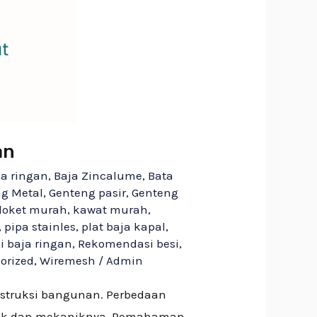
an
ja ringan
,
Baja Zincalume
,
Bata
g Metal
,
Genteng pasir
,
Genteng
loket murah
,
kawat murah
,
,
pipa stainles
,
plat baja kapal
,
 baja ringan
,
Rekomendasi besi
,
orized
,
Wiremesh
/
Admin
struksi bangunan. Perbedaan
fisik dan mekaniknya. Pemahaman