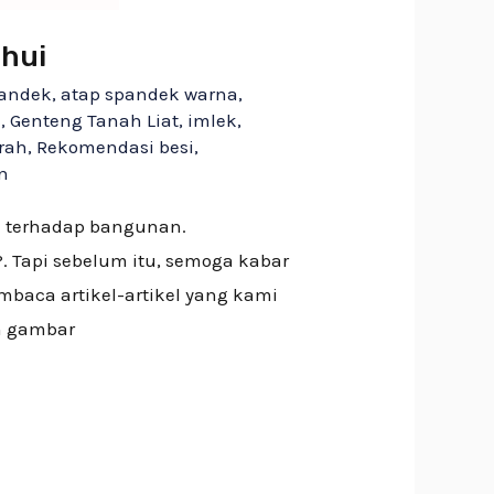
ahui
pandek
,
atap spandek warna
,
l
,
Genteng Tanah Liat
,
imlek
,
rah
,
Rekomendasi besi
,
n
n terhadap bangunan.
 Tapi sebelum itu, semoga kabar
baca artikel-artikel yang kami
n gambar