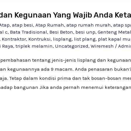
g dan Kegunaan Yang Wajib Anda Ket
Atap
,
atap besi
,
Atap Rumah
,
atap rumah murah
,
atap s
al c
,
Bata Tradisional
,
Besi Beton
,
besi unp
,
Genteng Meta
,
Kontraktor
,
Kontruksi
,
lisplang
,
list plang
,
plat kapal mu
i Raya
,
triplek melamin
,
Uncategorized
,
Wiremesh
/
Admi
pembahasan tentang jenis-jenis lisplang dan kegunaa
g dan kegunaannya ada 9 macam. Anda penasaran bukan?.
ja. Tetap dalam kondisi prima dan tak bosan-bosan mem
erhadap bangunan Jika anda pernah menemui keteranga