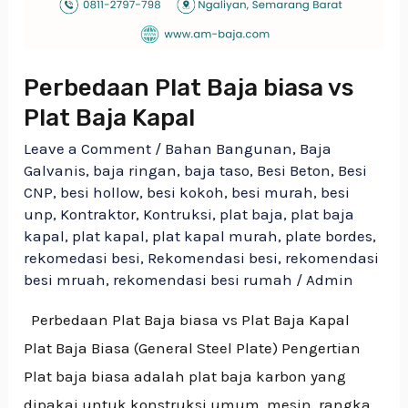
Perbedaan Plat Baja biasa vs
Plat Baja Kapal
Leave a Comment
/
Bahan Bangunan
,
Baja
Galvanis
,
baja ringan
,
baja taso
,
Besi Beton
,
Besi
CNP
,
besi hollow
,
besi kokoh
,
besi murah
,
besi
unp
,
Kontraktor
,
Kontruksi
,
plat baja
,
plat baja
kapal
,
plat kapal
,
plat kapal murah
,
plate bordes
,
rekomedasi besi
,
Rekomendasi besi
,
rekomendasi
besi mruah
,
rekomendasi besi rumah
/
Admin
Perbedaan Plat Baja biasa vs Plat Baja Kapal
Plat Baja Biasa (General Steel Plate) Pengertian
Plat baja biasa adalah plat baja karbon yang
dipakai untuk konstruksi umum, mesin, rangka