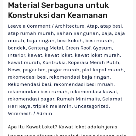
Material Serbaguna untuk
Konstruksi dan Keamanan
Leave a Comment
/
Architecture
,
Atap
,
atap besi
,
atap rumah murah
,
Bahan Bangunan
,
baja
,
baja
murah
,
baja ringan
,
besi kokoh
,
besi murah
,
bondek
,
Genteng Metal
,
Green Roof
,
Gypsum
,
Interior
,
kawat
,
kawat loket
,
kawat loket murah
,
kawat murah
,
Kontruksi
,
Koperasi Merah Putih
,
News
,
pagar brc
,
pagar murah
,
plat kapal murah
,
rekomedasi besi
,
rekomendasi baja ringan
,
Rekomendasi besi
,
rekomendasi besi mruah
,
rekomendasi besi rumah
,
rekomendasi kawat
,
rekomendasi pagar
,
Rumah Minimalis
,
Selamat
Hari Raya
,
triplek melamin
,
Uncategorized
,
Wiremesh
/
Admin
Apa Itu Kawat Loket? Kawat loket adalah jenis
kawat yang dibentuk menjadi jaring dengan pola