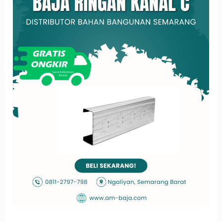
C
BISA
MENGALAHKAN
KAYU?