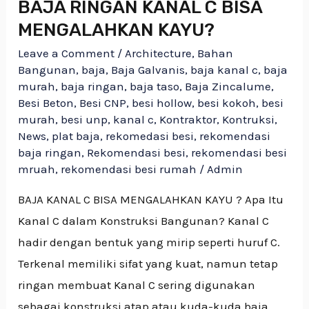
BAJA RINGAN KANAL C BISA
MENGALAHKAN KAYU?
Leave a Comment
/
Architecture
,
Bahan
Bangunan
,
baja
,
Baja Galvanis
,
baja kanal c
,
baja
murah
,
baja ringan
,
baja taso
,
Baja Zincalume
,
Besi Beton
,
Besi CNP
,
besi hollow
,
besi kokoh
,
besi
murah
,
besi unp
,
kanal c
,
Kontraktor
,
Kontruksi
,
News
,
plat baja
,
rekomedasi besi
,
rekomendasi
baja ringan
,
Rekomendasi besi
,
rekomendasi besi
mruah
,
rekomendasi besi rumah
/
Admin
BAJA KANAL C BISA MENGALAHKAN KAYU ? Apa Itu
Kanal C dalam Konstruksi Bangunan? Kanal C
hadir dengan bentuk yang mirip seperti huruf C.
Terkenal memiliki sifat yang kuat, namun tetap
ringan membuat Kanal C sering digunakan
sebagai konstruksi atap atau kuda-kuda baja