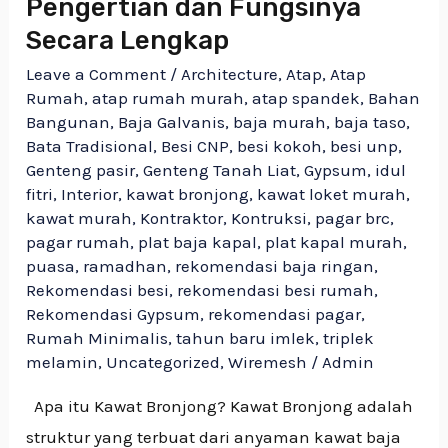
Pengertian dan Fungsinya
Secara Lengkap
Leave a Comment
/
Architecture
,
Atap
,
Atap
Rumah
,
atap rumah murah
,
atap spandek
,
Bahan
Bangunan
,
Baja Galvanis
,
baja murah
,
baja taso
,
Bata Tradisional
,
Besi CNP
,
besi kokoh
,
besi unp
,
Genteng pasir
,
Genteng Tanah Liat
,
Gypsum
,
idul
fitri
,
Interior
,
kawat bronjong
,
kawat loket murah
,
kawat murah
,
Kontraktor
,
Kontruksi
,
pagar brc
,
pagar rumah
,
plat baja kapal
,
plat kapal murah
,
puasa
,
ramadhan
,
rekomendasi baja ringan
,
Rekomendasi besi
,
rekomendasi besi rumah
,
Rekomendasi Gypsum
,
rekomendasi pagar
,
Rumah Minimalis
,
tahun baru imlek
,
triplek
melamin
,
Uncategorized
,
Wiremesh
/
Admin
Apa itu Kawat Bronjong? Kawat Bronjong adalah
struktur yang terbuat dari anyaman kawat baja