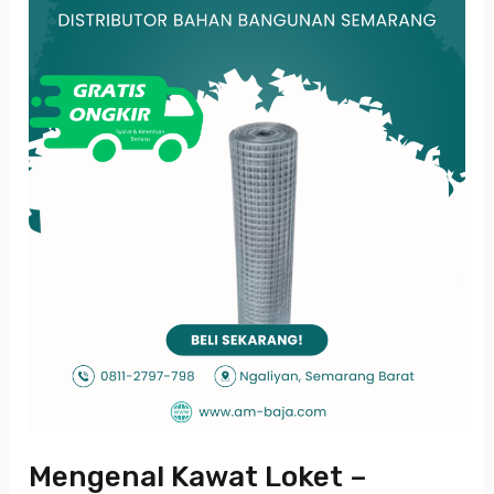
–
Material
Serbaguna
untuk
Konstruksi
dan
Keamanan
Mengenal Kawat Loket –