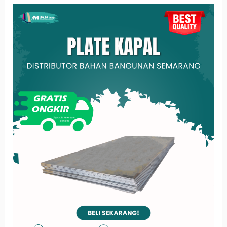
Perbedaan
Plat
Baja
biasa
vs
Plat
Baja
Kapal