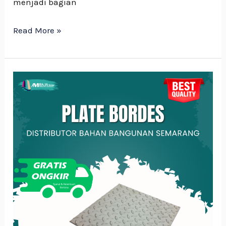
menjadi bagian
Read More »
Catat!
5
Fungsi
Plat
Bordes
untuk
Konstruksi
yang
Lebih
Aman