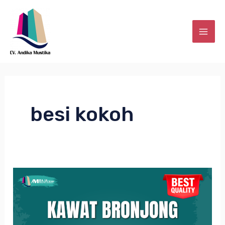
Skip
MAI
to
ME
content
besi kokoh
Apa
E
itu
Kawat
Bronjong?