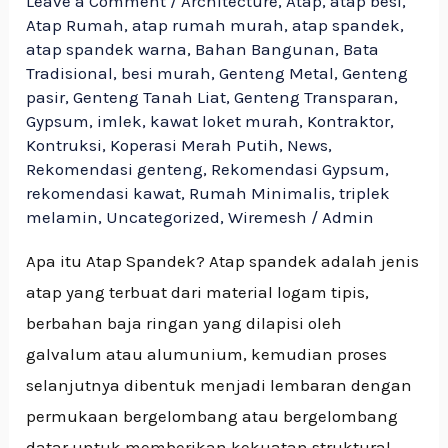
Leave a Comment
/
Architecture
,
Atap
,
atap besi
,
Atap Rumah
,
atap rumah murah
,
atap spandek
,
atap spandek warna
,
Bahan Bangunan
,
Bata
Tradisional
,
besi murah
,
Genteng Metal
,
Genteng
pasir
,
Genteng Tanah Liat
,
Genteng Transparan
,
Gypsum
,
imlek
,
kawat loket murah
,
Kontraktor
,
Kontruksi
,
Koperasi Merah Putih
,
News
,
Rekomendasi genteng
,
Rekomendasi Gypsum
,
rekomendasi kawat
,
Rumah Minimalis
,
triplek
melamin
,
Uncategorized
,
Wiremesh
/
Admin
Apa itu Atap Spandek? Atap spandek adalah jenis
atap yang terbuat dari material logam tipis,
berbahan baja ringan yang dilapisi oleh
galvalum atau alumunium, kemudian proses
selanjutnya dibentuk menjadi lembaran dengan
permukaan bergelombang atau bergelombang
datar untuk memberikan kekuatan struktural