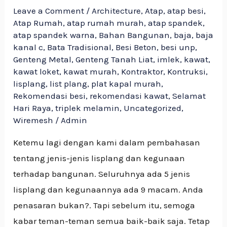
Leave a Comment
/
Architecture
,
Atap
,
atap besi
,
Atap Rumah
,
atap rumah murah
,
atap spandek
,
atap spandek warna
,
Bahan Bangunan
,
baja
,
baja
kanal c
,
Bata Tradisional
,
Besi Beton
,
besi unp
,
Genteng Metal
,
Genteng Tanah Liat
,
imlek
,
kawat
,
kawat loket
,
kawat murah
,
Kontraktor
,
Kontruksi
,
lisplang
,
list plang
,
plat kapal murah
,
Rekomendasi besi
,
rekomendasi kawat
,
Selamat
Hari Raya
,
triplek melamin
,
Uncategorized
,
Wiremesh
/
Admin
Ketemu lagi dengan kami dalam pembahasan
tentang jenis-jenis lisplang dan kegunaan
terhadap bangunan. Seluruhnya ada 5 jenis
lisplang dan kegunaannya ada 9 macam. Anda
penasaran bukan?. Tapi sebelum itu, semoga
kabar teman-teman semua baik-baik saja. Tetap