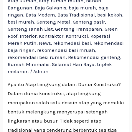
Atap Rumah
,
atap rumah murah
,
Bahan
Bangunan
,
Baja Galvanis
,
baja murah
,
baja
ringan
,
Bata Modern
,
Bata Tradisional
,
besi kokoh
,
besi murah
,
Genteng Metal
,
Genteng pasir
,
Genteng Tanah Liat
,
Genteng Transparan
,
Green
Roof
,
Interior
,
Kontraktor
,
Kontruksi
,
Koperasi
Merah Putih
,
News
,
rekomedasi besi
,
rekomendasi
baja ringan
,
rekomendasi besi mruah
,
rekomendasi besi rumah
,
Rekomendasi genteng
,
Rumah Minimalis
,
Selamat Hari Raya
,
triplek
melamin
/
Admin
Apa itu Atap Lengkung dalam Dunia Konstruksi?
Dalam dunia konstruksi, atap lengkung
merupakan salah satu desain atap yang memiliki
bentuk melengkung menyerupai setengah
lingkaran atau busur. Tidak seperti atap
tradisional yang cenderung berbentuk segitiga