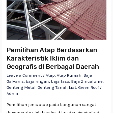
dan
Geografis
di
Berbagai
Daerah
Pemilihan Atap Berdasarkan
Karakteristik Iklim dan
Geografis di Berbagai Daerah
Leave a Comment
/
Atap
,
Atap Rumah
,
Baja
Galvanis
,
baja ringan
,
baja taso
,
Baja Zincalume
,
Genteng Metal
,
Genteng Tanah Liat
,
Green Roof
/
Admin
Pemilihan jenis atap pada bangunan sangat
dipengaruhi oleh kondisi iklim dan geografis di