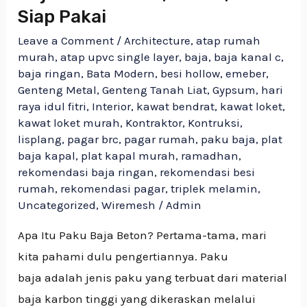
Dekat
Siap Pakai
Paku
Leave a Comment
/
Architecture
,
atap rumah
Baja
murah
,
atap upvc single layer
,
baja
,
baja kanal c
,
baja ringan
,
Bata Modern
,
besi hollow
,
emeber
,
Beton:
Genteng Metal
,
Genteng Tanah Liat
,
Gypsum
,
hari
Kuat,
raya idul fitri
,
Interior
,
kawat bendrat
,
kawat loket
,
Tahan,
kawat loket murah
,
Kontraktor
,
Kontruksi
,
lisplang
,
pagar brc
,
pagar rumah
,
paku baja
,
plat
dan
baja kapal
,
plat kapal murah
,
ramadhan
,
Siap
rekomendasi baja ringan
,
rekomendasi besi
Pakai
rumah
,
rekomendasi pagar
,
triplek melamin
,
Uncategorized
,
Wiremesh
/
Admin
Apa Itu Paku Baja Beton? Pertama-tama, mari
kita pahami dulu pengertiannya. Paku
baja adalah jenis paku yang terbuat dari material
baja karbon tinggi yang dikeraskan melalui