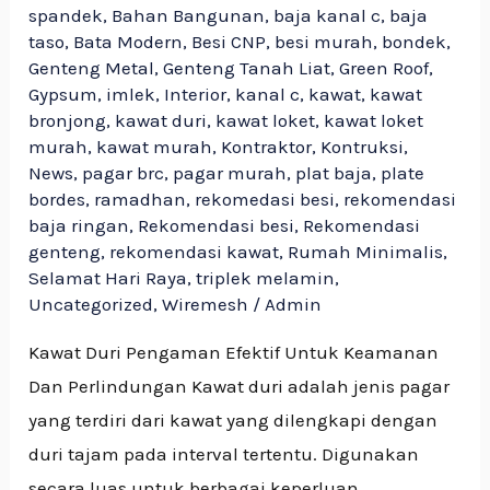
spandek
,
Bahan Bangunan
,
baja kanal c
,
baja
taso
,
Bata Modern
,
Besi CNP
,
besi murah
,
bondek
,
Genteng Metal
,
Genteng Tanah Liat
,
Green Roof
,
Gypsum
,
imlek
,
Interior
,
kanal c
,
kawat
,
kawat
bronjong
,
kawat duri
,
kawat loket
,
kawat loket
murah
,
kawat murah
,
Kontraktor
,
Kontruksi
,
News
,
pagar brc
,
pagar murah
,
plat baja
,
plate
bordes
,
ramadhan
,
rekomedasi besi
,
rekomendasi
baja ringan
,
Rekomendasi besi
,
Rekomendasi
genteng
,
rekomendasi kawat
,
Rumah Minimalis
,
Selamat Hari Raya
,
triplek melamin
,
Uncategorized
,
Wiremesh
/
Admin
Kawat Duri Pengaman Efektif Untuk Keamanan
Dan Perlindungan Kawat duri adalah jenis pagar
yang terdiri dari kawat yang dilengkapi dengan
duri tajam pada interval tertentu. Digunakan
secara luas untuk berbagai keperluan