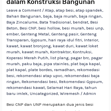
dalam Konstruksi Bangunan
Leave a Comment
/
Atap
,
atap besi
,
atap spandek
,
Bahan Bangunan
,
baja
,
baja murah
,
baja ringan
,
Baja Zincalume
,
Bata Tradisional
,
bendrat
,
Besi
Beton
,
Besi CNP
,
besi hollow
,
besi murah
,
besi unp
,
ember
,
Genteng Metal
,
Genteng pasir
,
Genteng
Transparan
,
Gypsum
,
hari raya idul fitri
,
Interior
,
kawat
,
kawat bronjong
,
kawat duri
,
kawat loket
murah
,
kawat murah
,
Kontraktor
,
Kontruksi
,
Koperasi Merah Putih
,
list plang
,
pagar brc
,
pagar
murah
,
paku baja
,
pipa stainles
,
plat baja kapal
,
plat kapal
,
plate bordes
,
ramadhan
,
rekomedasi
besi
,
rekomendasi atap upvc
,
rekomendasi baja
ringan
,
Rekomendasi besi
,
Rekomendasi Gypsum
,
rekomendasi kawat
,
Selamat Hari Raya
,
tahun
baru imlek
,
Uncategorized
,
Wiremesh
/
Admin
Besi CNP dan UNP merupakan dua jenis besi