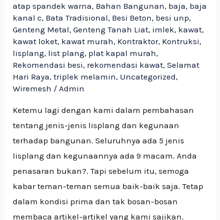
atap spandek warna
,
Bahan Bangunan
,
baja
,
baja
kanal c
,
Bata Tradisional
,
Besi Beton
,
besi unp
,
Genteng Metal
,
Genteng Tanah Liat
,
imlek
,
kawat
,
kawat loket
,
kawat murah
,
Kontraktor
,
Kontruksi
,
lisplang
,
list plang
,
plat kapal murah
,
Rekomendasi besi
,
rekomendasi kawat
,
Selamat
Hari Raya
,
triplek melamin
,
Uncategorized
,
Wiremesh
/
Admin
Ketemu lagi dengan kami dalam pembahasan
tentang jenis-jenis lisplang dan kegunaan
terhadap bangunan. Seluruhnya ada 5 jenis
lisplang dan kegunaannya ada 9 macam. Anda
penasaran bukan?. Tapi sebelum itu, semoga
kabar teman-teman semua baik-baik saja. Tetap
dalam kondisi prima dan tak bosan-bosan
membaca artikel-artikel yang kami sajikan.