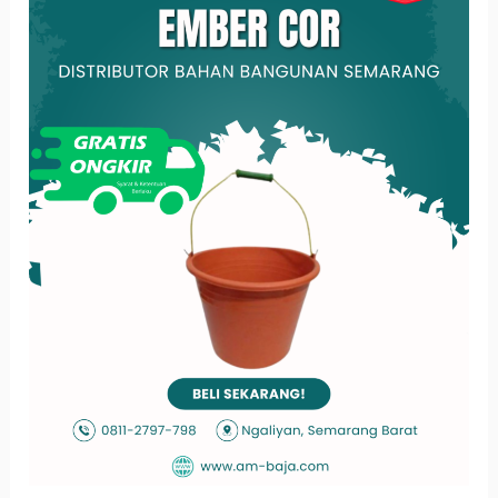
Ember
Cor
yang
Bagus
dan
Awet