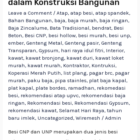
dalam Konstruksi Bangunan
Leave a Comment
/
Atap
,
atap besi
,
atap spandek
,
Bahan Bangunan
,
baja
,
baja murah
,
baja ringan
,
Baja Zincalume
,
Bata Tradisional
,
bendrat
,
Besi
Beton
,
Besi CNP
,
besi hollow
,
besi murah
,
besi unp
,
ember
,
Genteng Metal
,
Genteng pasir
,
Genteng
Transparan
,
Gypsum
,
hari raya idul fitri
,
Interior
,
kawat
,
kawat bronjong
,
kawat duri
,
kawat loket
murah
,
kawat murah
,
Kontraktor
,
Kontruksi
,
Koperasi Merah Putih
,
list plang
,
pagar brc
,
pagar
murah
,
paku baja
,
pipa stainles
,
plat baja kapal
,
plat kapal
,
plate bordes
,
ramadhan
,
rekomedasi
besi
,
rekomendasi atap upvc
,
rekomendasi baja
ringan
,
Rekomendasi besi
,
Rekomendasi Gypsum
,
rekomendasi kawat
,
Selamat Hari Raya
,
tahun
baru imlek
,
Uncategorized
,
Wiremesh
/
Admin
Besi CNP dan UNP merupakan dua jenis besi