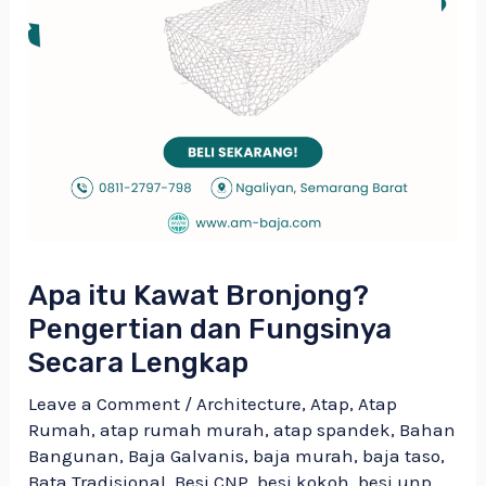
Apa itu Kawat Bronjong?
Pengertian dan Fungsinya
Secara Lengkap
Leave a Comment
/
Architecture
,
Atap
,
Atap
Rumah
,
atap rumah murah
,
atap spandek
,
Bahan
Bangunan
,
Baja Galvanis
,
baja murah
,
baja taso
,
Bata Tradisional
,
Besi CNP
,
besi kokoh
,
besi unp
,