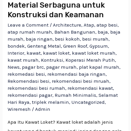
Material Serbaguna untuk
Konstruksi dan Keamanan
Leave a Comment
/
Architecture
,
Atap
,
atap besi
,
atap rumah murah
,
Bahan Bangunan
,
baja
,
baja
murah
,
baja ringan
,
besi kokoh
,
besi murah
,
bondek
,
Genteng Metal
,
Green Roof
,
Gypsum
,
Interior
,
kawat
,
kawat loket
,
kawat loket murah
,
kawat murah
,
Kontruksi
,
Koperasi Merah Putih
,
News
,
pagar brc
,
pagar murah
,
plat kapal murah
,
rekomedasi besi
,
rekomendasi baja ringan
,
Rekomendasi besi
,
rekomendasi besi mruah
,
rekomendasi besi rumah
,
rekomendasi kawat
,
rekomendasi pagar
,
Rumah Minimalis
,
Selamat
Hari Raya
,
triplek melamin
,
Uncategorized
,
Wiremesh
/
Admin
Apa Itu Kawat Loket? Kawat loket adalah jenis
kawat yang dibentuk menjadi jaring dengan pola