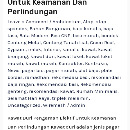
Untuk Keamanan Dan
Perlindungan
Leave a Comment
/
Architecture
,
Atap
,
atap
spandek
,
Bahan Bangunan
,
baja kanal c
,
baja
taso
,
Bata Modern
,
Besi CNP
,
besi murah
,
bondek
,
Genteng Metal
,
Genteng Tanah Liat
,
Green Roof
,
Gypsum
,
imlek
,
Interior
,
kanal c
,
kawat
,
kawat
bronjong
,
kawat duri
,
kawat loket
,
kawat loket
murah
,
kawat murah
,
Kontraktor
,
Kontruksi
,
News
,
pagar brc
,
pagar murah
,
plat baja
,
plate
bordes
,
ramadhan
,
rekomedasi besi
,
rekomendasi
baja ringan
,
Rekomendasi besi
,
Rekomendasi
genteng
,
rekomendasi kawat
,
Rumah Minimalis
,
Selamat Hari Raya
,
triplek melamin
,
Uncategorized
,
Wiremesh
/
Admin
Kawat Duri Pengaman Efektif Untuk Keamanan
Dan Perlindungan Kawat duri adalah jenis pagar