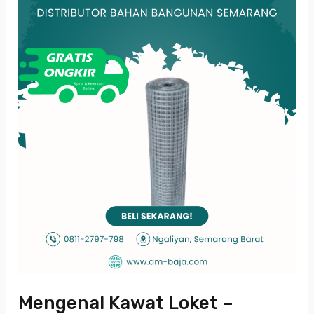
–
Material
Serbaguna
untuk
Konstruksi
dan
Keamanan
Mengenal Kawat Loket –