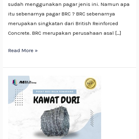
sudah menggunakan pagar jenis ini. Namun apa
itu sebenarnya pagar BRC ? BRC sebenarnya
merupakan singkatan dari British Reinforced
Concrete. BRC merupakan perusahaan asal […]
Read More »
Mengenal
Kawat
Duri
dan
Jenis-
jenis
nya