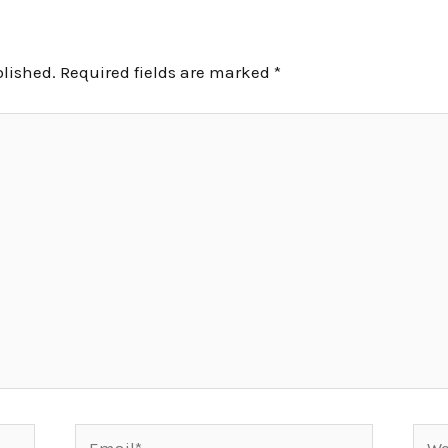
blished.
Required fields are marked
*
Email*
Webs