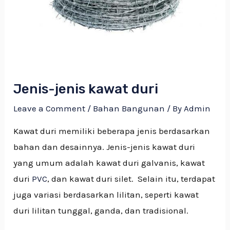
Jenis-jenis kawat duri
Leave a Comment
/
Bahan Bangunan
/ By
Admin
Kawat duri memiliki beberapa jenis berdasarkan
bahan dan desainnya.
Jenis-jenis kawat duri
yang umum adalah kawat duri galvanis, kawat
duri
PVC
, dan kawat duri silet.
Selain itu, terdapat
juga variasi berdasarkan lilitan, seperti kawat
duri lilitan tunggal, ganda, dan tradisional.