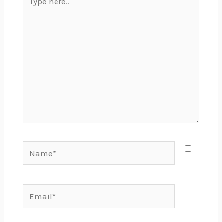
here..
Name*
Email*