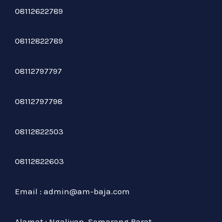
08112622789
08112822789
08112797797
08112797798
08112822503
08112822603
Email : admin@am-baja.com
Alamat : Ngaliyan, Semarang Barat