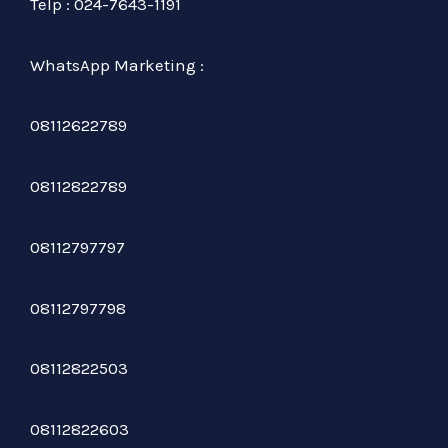
Telp : 024-7643-1191
WhatsApp Marketing :
08112622789
08112822789
08112797797
08112797798
08112822503
08112822603