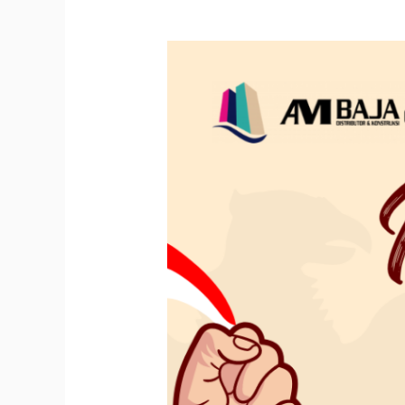
SELAMAT
HARI
LAHIR
PANCASILA