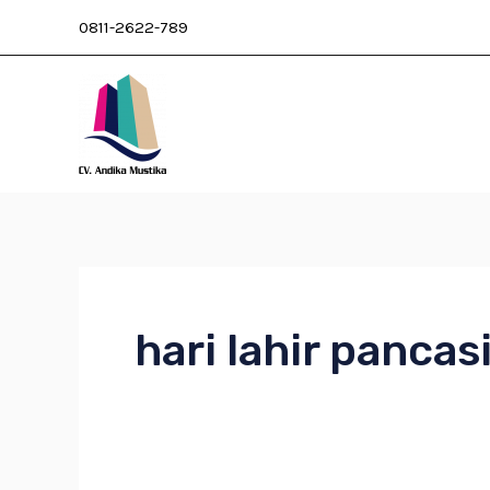
Skip
0811-2622-789
to
content
hari lahir pancasi