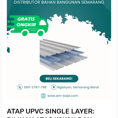
PILIHAN
ATAP
KOKOH
DAN
AWET
UNTUK
KANOPI
ANDA
ATAP UPVC SINGLE LAYER: