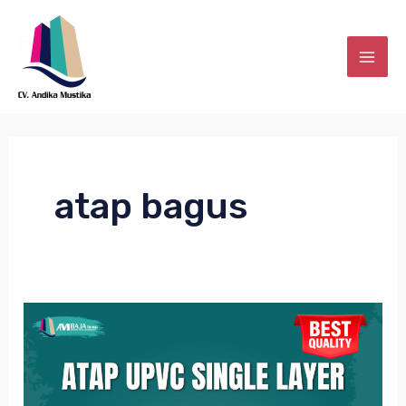
Skip
MAI
to
ME
content
atap bagus
ATAP
E
UPVC
SINGLE
LAYER: